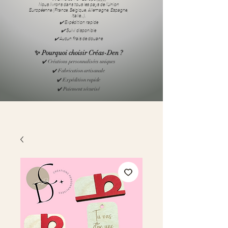
Nous livrons dans tous les pays de l’Union
Européenne (France, Belgique, Allemagne, Espagne,
Italie…).
✔️ Expédition rapide
✔️ Suivi disponible
✔️ Aucun frais de douane
✨ Pourquoi choisir Créas-Den ?
✔️ Créations personnalisées uniques
✔️ Fabrication artisanale
✔️ Expédition rapide
✔️ Paiement sécurisé