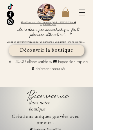
🎁 -10% sur votre 1ère commande | Code : BIENVENUE10 🚚
Expédition rapide
Le cadeau personnalisé qui fait
pleurer d’émotion...
Créez un souvenir unique pour une annonce, un parrain, une naissance…
Découvrir la boutique
⭐ +4500 clients satisfaits 🚚 Expédition rapide
🔒 Paiement sécurisé
Bienvenue
dans notre
boutique
Créations uniques gravées avec
amour .
🚚 Livraison en Europe 🇪🇺