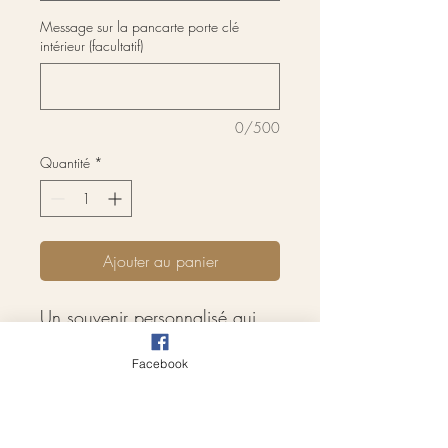
Message sur la pancarte porte clé
intérieur (facultatif)
0/500
Quantité
*
Ajouter au panier
Un souvenir personnalisé qui
fera plaisir à coup sûr 🎁
Facebook
🖋️ 100% personnalisable
Prénoms, message, texte…
chaque détail est adapté selon