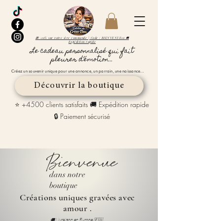
🎁 -10% sur votre 1ère commande | Code : BIENVENUE10 🚚
Expédition rapide
Le cadeau personnalisé qui fait
pleurer d’émotion...
Créez un souvenir unique pour une annonce, un parrain, une naissance…
Découvrir la boutique
⭐ +4500 clients satisfaits 🚚 Expédition rapide
🔒 Paiement sécurisé
Bienvenue
dans notre
boutique
Créations uniques gravées avec
amour .
🚚 Livraison en Europe 🇪🇺