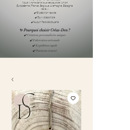
Nous livrons dans tous les pays de l’Union
Européenne (France, Belgique, Allemagne, Espagne,
Italie…).
✔️ Expédition rapide
✔️ Suivi disponible
✔️ Aucun frais de douane
✨ Pourquoi choisir Créas-Den ?
✔️ Créations personnalisées uniques
✔️ Fabrication artisanale
✔️ Expédition rapide
✔️ Paiement sécurisé