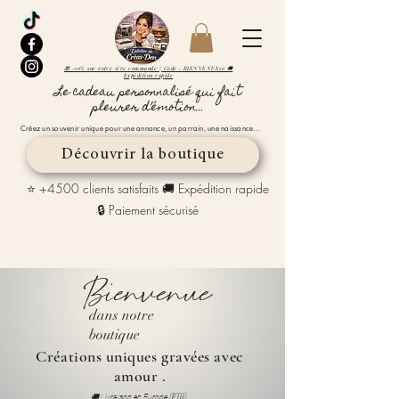
🎁 -10% sur votre 1ère commande | Code : BIENVENUE10 🚚
Expédition rapide
Le cadeau personnalisé qui fait
pleurer d’émotion...
Créez un souvenir unique pour une annonce, un parrain, une naissance…
Découvrir la boutique
⭐ +4500 clients satisfaits 🚚 Expédition rapide
🔒 Paiement sécurisé
Bienvenue
dans notre
boutique
Créations uniques gravées avec
amour .
🚚 Livraison en Europe 🇪🇺