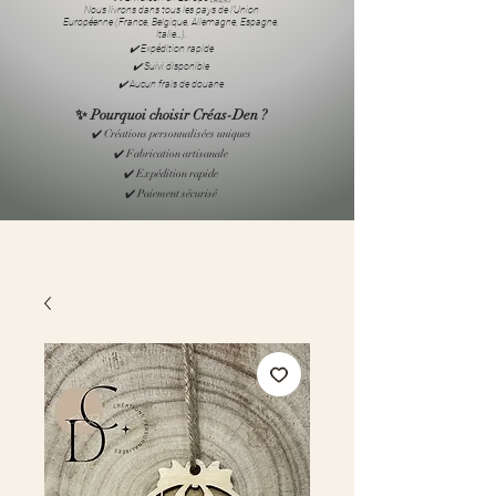
Nous livrons dans tous les pays de l’Union
Européenne (France, Belgique, Allemagne, Espagne,
Italie…).
✔️ Expédition rapide
✔️ Suivi disponible
✔️ Aucun frais de douane
✨ Pourquoi choisir Créas-Den ?
✔️ Créations personnalisées uniques
✔️ Fabrication artisanale
✔️ Expédition rapide
✔️ Paiement sécurisé