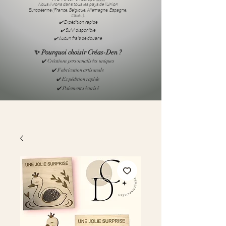
Nous livrons dans tous les pays de l’Union
Européenne (France, Belgique, Allemagne, Espagne,
Italie…).
✔️ Expédition rapide
✔️ Suivi disponible
✔️ Aucun frais de douane
✨ Pourquoi choisir Créas-Den ?
✔️ Créations personnalisées uniques
✔️ Fabrication artisanale
✔️ Expédition rapide
✔️ Paiement sécurisé