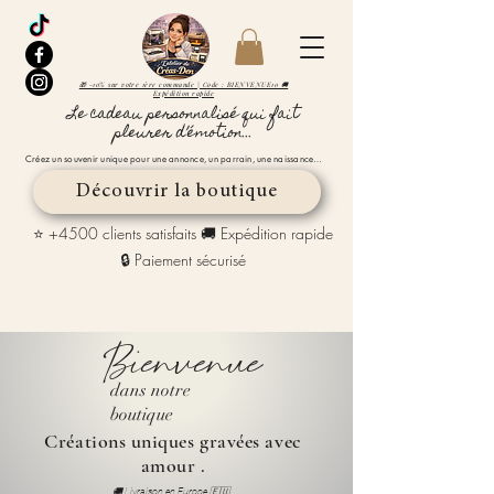
🎁 -10% sur votre 1ère commande | Code : BIENVENUE10 🚚
Expédition rapide
Le cadeau personnalisé qui fait
pleurer d’émotion...
Créez un souvenir unique pour une annonce, un parrain, une naissance…
Découvrir la boutique
⭐ +4500 clients satisfaits 🚚 Expédition rapide
🔒 Paiement sécurisé
Bienvenue
dans notre
boutique
Créations uniques gravées avec
amour .
🚚 Livraison en Europe 🇪🇺