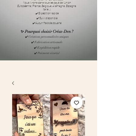
Nous livrons dans tous les pays de l’Union
Européenne (France, Belgique, Allemagne, Espagne,
Italie…).
✔️ Expédition rapide
✔️ Suivi disponible
✔️ Aucun frais de douane
✨ Pourquoi choisir Créas-Den ?
✔️ Créations personnalisées uniques
✔️ Fabrication artisanale
✔️ Expédition rapide
✔️ Paiement sécurisé