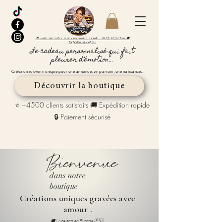
🎁 -10% sur votre 1ère commande | Code : BIENVENUE10 🚚
Expédition rapide
Le cadeau personnalisé qui fait
pleurer d’émotion...
Créez un souvenir unique pour une annonce, un parrain, une naissance…
Découvrir la boutique
⭐ +4500 clients satisfaits 🚚 Expédition rapide
🔒 Paiement sécurisé
Bienvenue
dans notre
boutique
Créations uniques gravées avec
amour .
🚚 Livraison en Europe 🇪🇺