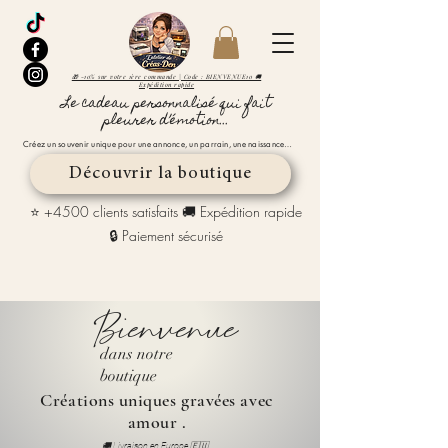
🎁 -10% sur votre 1ère commande | Code : BIENVENUE10 🚚
Expédition rapide
Le cadeau personnalisé qui fait
pleurer d’émotion...
Créez un souvenir unique pour une annonce, un parrain, une naissance…
Découvrir la boutique
⭐ +4500 clients satisfaits 🚚 Expédition rapide
🔒 Paiement sécurisé
Bienvenue
dans notre
boutique
Créations uniques gravées avec
amour .
🚚 Livraison en Europe 🇪🇺