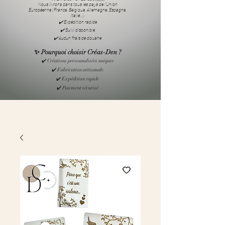
Nous livrons dans tous les pays de l’Union
Européenne (France, Belgique, Allemagne, Espagne,
Italie…).
✔️ Expédition rapide
✔️ Suivi disponible
✔️ Aucun frais de douane
✨ Pourquoi choisir Créas-Den ?
✔️ Créations personnalisées uniques
✔️ Fabrication artisanale
✔️ Expédition rapide
✔️ Paiement sécurisé