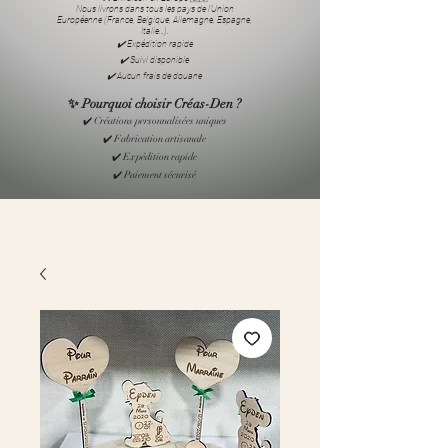
Nous livrons dans tous les pays de l’Union
Européenne (France, Belgique, Allemagne, Espagne,
Italie…).
✔️ Expédition rapide
✔️ Suivi disponible
✔️ Aucun frais de douane
✨ Pourquoi choisir Créas-Den ?
✔️ Créations personnalisées uniques
✔️ Fabrication artisanale
✔️ Expédition rapide
✔️ Paiement sécurisé