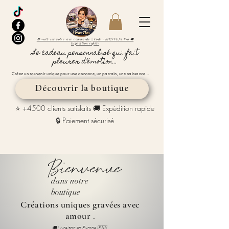
🎁 -10% sur votre 1ère commande | Code : BIENVENUE10 🚚
Expédition rapide
Le cadeau personnalisé qui fait
pleurer d’émotion...
Créez un souvenir unique pour une annonce, un parrain, une naissance…
Découvrir la boutique
⭐ +4500 clients satisfaits 🚚 Expédition rapide
🔒 Paiement sécurisé
Bienvenue
dans notre
boutique
Créations uniques gravées avec
amour .
🚚 Livraison en Europe 🇪🇺