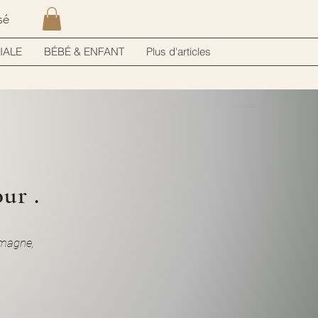
sé
IALE
BÉBÉ & ENFANT
Plus d'articles
ur .
emagne,