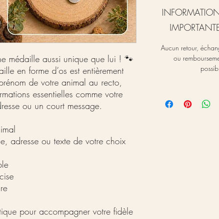
INFORMATIO
IMPORTANT
Aucun retour, échan
 médaille aussi unique que lui ! 🐾
ou rembourseme
possib
ille en forme d’os est entièrement
 prénom de votre animal au recto,
ormations essentielles comme votre
resse ou un court message.
nimal
e, adresse ou texte de votre choix
ble
cise
ure
tique pour accompagner votre fidèle