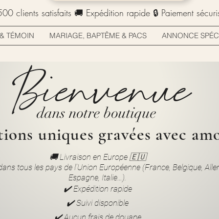
0 clients satisfaits 🚚 Expédition rapide 🔒 Paiement sécuri
& TÉMOIN
MARIAGE, BAPTÊME & PACS
ANNONCE SPÉC
Bienvenue
dans notre boutique
tions uniques gravées avec amo
🚚 Livraison en Europe 🇪🇺
dans tous les pays de l’Union Européenne (France, Belgique, All
Espagne, Italie…).
✔️ Expédition rapide
✔️ Suivi disponible
✔️ Aucun frais de douane