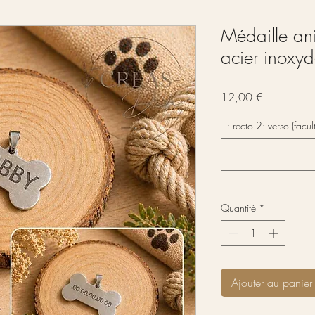
Médaille an
acier inoxy
Prix
12,00 €
1: recto 2: verso (facult
Quantité
*
Ajouter au panier