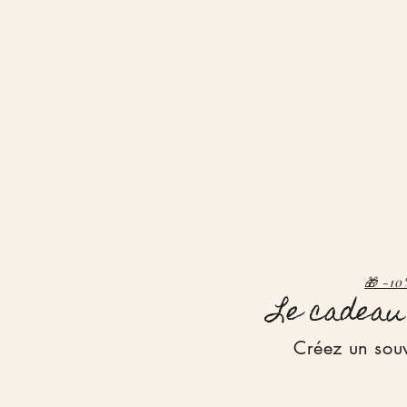
🎁 -10
Le cadeau 
Créez un sou