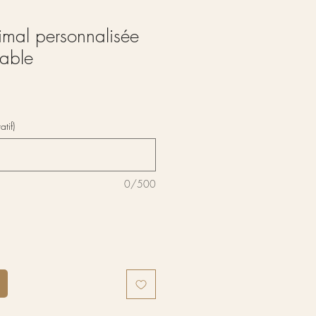
imal personnalisée
dable
atif)
0/500