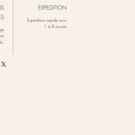
NS
EXPEDITION
ES
Expédition rapide sous
1 à 8 ouvrés
ge
nt
le.