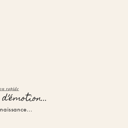
on rapide
d’émotion...
e naissance…