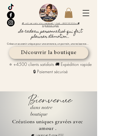
🎁 -10% sur votre 1ère commande | Code : BIENVENUE10 🚚
Expédition rapide
Le cadeau personnalisé qui fait
pleurer d’émotion...
Créez un souvenir unique pour une annonce, un parrain, une naissance…
Découvrir la boutique
⭐ +4500 clients satisfaits 🚚 Expédition rapide
🔒 Paiement sécurisé
Bienvenue
dans notre
boutique
Créations uniques gravées avec
amour .
🚚 Livraison en Europe 🇪🇺