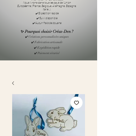
Nous livrons dans tous les pays de l’Union
Européenne (France, Belgique, Allemagne, Espagne,
Italie…).
✔️ Expédition rapide
✔️ Suivi disponible
✔️ Aucun frais de douane
✨ Pourquoi choisir Créas-Den ?
✔️ Créations personnalisées uniques
✔️ Fabrication artisanale
✔️ Expédition rapide
✔️ Paiement sécurisé