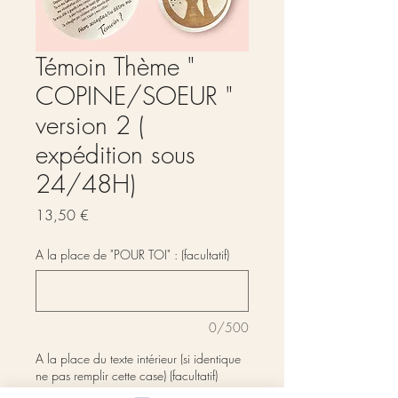
Témoin Thème "
COPINE/SOEUR "
version 2 (
expédition sous
24/48H)
Prix
13,50 €
A la place de "POUR TOI" : (facultatif)
0/500
A la place du texte intérieur (si identique
ne pas remplir cette case) (facultatif)