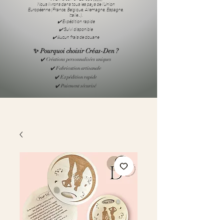
Nous livrons dans tous les pays de l’Union
Européenne (France, Belgique, Allemagne, Espagne,
Italie…).
✔️ Expédition rapide
✔️ Suivi disponible
✔️ Aucun frais de douane
✨ Pourquoi choisir Créas-Den ?
✔️ Créations personnalisées uniques
✔️ Fabrication artisanale
✔️ Expédition rapide
✔️ Paiement sécurisé