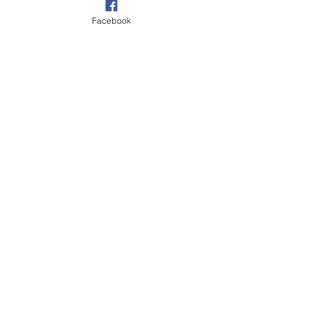
Facebook
0/500
Quantité
*
Ajouter au panier
Thème Copine soeur version 2
taille : 8 cm
INFO IMPORTANTE