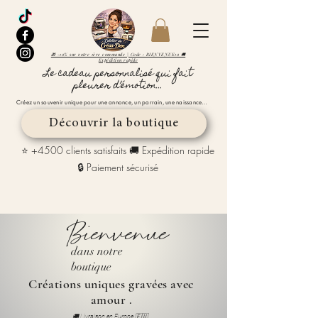
🎁 -10% sur votre 1ère commande | Code : BIENVENUE10 🚚
Expédition rapide
Le cadeau personnalisé qui fait
pleurer d’émotion...
Créez un souvenir unique pour une annonce, un parrain, une naissance…
Découvrir la boutique
⭐ +4500 clients satisfaits 🚚 Expédition rapide
🔒 Paiement sécurisé
Bienvenue
dans notre
boutique
Créations uniques gravées avec
amour .
🚚 Livraison en Europe 🇪🇺