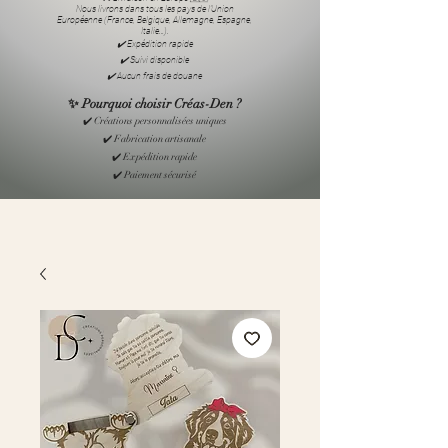
Nous livrons dans tous les pays de l’Union
Européenne (France, Belgique, Allemagne, Espagne,
Italie…).
✔️ Expédition rapide
✔️ Suivi disponible
✔️ Aucun frais de douane
✨ Pourquoi choisir Créas-Den ?
✔️ Créations personnalisées uniques
✔️ Fabrication artisanale
✔️ Expédition rapide
✔️ Paiement sécurisé