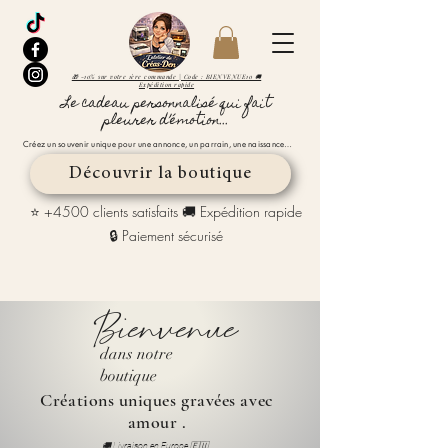
🎁 -10% sur votre 1ère commande | Code : BIENVENUE10 🚚
Expédition rapide
Le cadeau personnalisé qui fait
pleurer d’émotion...
Créez un souvenir unique pour une annonce, un parrain, une naissance…
Découvrir la boutique
⭐ +4500 clients satisfaits 🚚 Expédition rapide
🔒 Paiement sécurisé
Bienvenue
dans notre
boutique
Créations uniques gravées avec
amour .
🚚 Livraison en Europe 🇪🇺