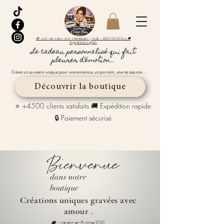
🎁 -10% sur votre 1ère commande | Code : BIENVENUE10 🚚
Expédition rapide
Le cadeau personnalisé qui fait
pleurer d’émotion...
Créez un souvenir unique pour une annonce, un parrain, une naissance…
Découvrir la boutique
⭐ +4500 clients satisfaits 🚚 Expédition rapide
🔒 Paiement sécurisé
Bienvenue
dans notre
boutique
Créations uniques gravées avec
amour .
🚚 Livraison en Europe 🇪🇺