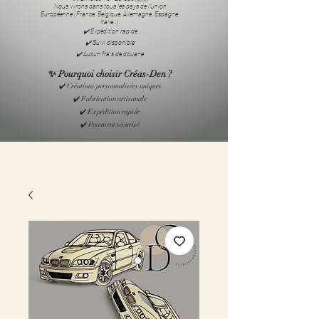
Nous livrons dans tous les pays de l’Union
Européenne (France, Belgique, Allemagne, Espagne,
Italie…).
✔️ Expédition rapide
✔️ Suivi disponible
✔️ Aucun frais de douane
✨ Pourquoi choisir Créas-Den ?
✔️ Créations personnalisées uniques
✔️ Fabrication artisanale
✔️ Expédition rapide
✔️ Paiement sécurisé