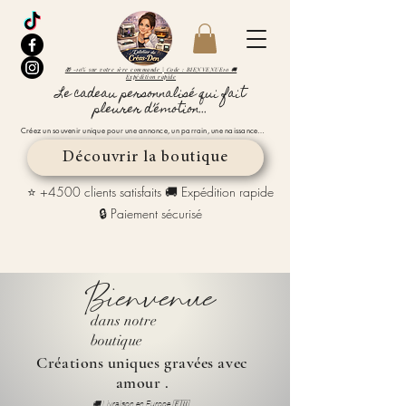
🎁 -10% sur votre 1ère commande | Code : BIENVENUE10 🚚
Expédition rapide
Le cadeau personnalisé qui fait
pleurer d’émotion...
Créez un souvenir unique pour une annonce, un parrain, une naissance…
Découvrir la boutique
⭐ +4500 clients satisfaits 🚚 Expédition rapide
🔒 Paiement sécurisé
Bienvenue
dans notre
boutique
Créations uniques gravées avec
amour .
🚚 Livraison en Europe 🇪🇺