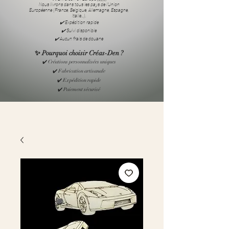
Nous livrons dans tous les pays de l’Union
Européenne (France, Belgique, Allemagne, Espagne,
Italie…).
✔️ Expédition rapide
✔️ Suivi disponible
✔️ Aucun frais de douane
✨ Pourquoi choisir Créas-Den ?
✔️ Créations personnalisées uniques
✔️ Fabrication artisanale
✔️ Expédition rapide
✔️ Paiement sécurisé