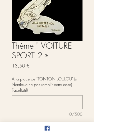
Thème " VOITURE
SPORT 2 »
Prix
13,50 €
A la place de "TONTON LOULOU" (si
identique ne pas remplir cette case)
(facultatif)
0/500
A la place du texte intérieur (si identique
ne pas remplir cette case) (facultatif)